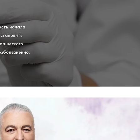
ость начала
остановить
огического
езболезненно.