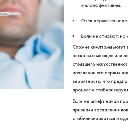
малоэффективны;
Отек держится недел
Боли не стихают, но
Схожие симптомы могут в
несколько месяцев или л
стоявшего искусственног
появлении его первых пр
вероятность, что предпр
процесс и стабилизирует
Если же штифт начал про
признаки воспаления вок
стабилизироваться и од