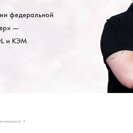
ции федеральной
лер» —
L и КЭМ
ие импланта