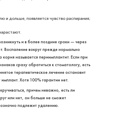
ю и дольше, появляется чувство распирания;
 нарастают.
озникнуть и в более поздние сроки ― через
ет. Воспаление вокруг прежде нормально
о корня называется периимплантит. Если при
изнаков сразу обратиться к стоматологу, есть
инятое терапевтическое лечение остановит
 имплант. Хотя 100% гарантии нет.
кручиваться, причем неважно, есть ли
руг или нет, он больше не сможет
нозначно подлежит удалению.