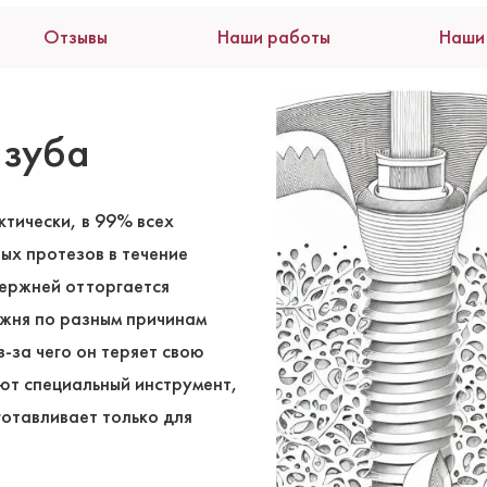
Отзывы
Наши работы
Наши
 зуба
тически, в 99% всех
ых протезов в течение
тержней отторгается
ржня по разным причинам
-за чего он теряет свою
яют специальный инструмент,
отавливает только для