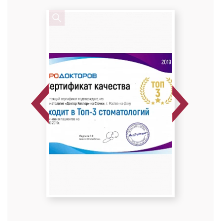
Стоматолог-ортодонт
Высшая категория
Специальность: детская ортодонтия,
ортодонтия
Стаж работы: 20 лет
Previous
Next