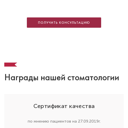
Ченегин Геннадий Александрович
Стоматолог-ортодонт
Специальность: детская ортодонтия,
ПОЛУЧИТЬ КОНСУЛЬТАЦИЮ
ортодонтия
Стаж работы: 5 лет
Награды нашей стоматологии
Сертификат качества
Аветова Ольга Валерьевна
по мнению пациентов на 27.09.2019г.