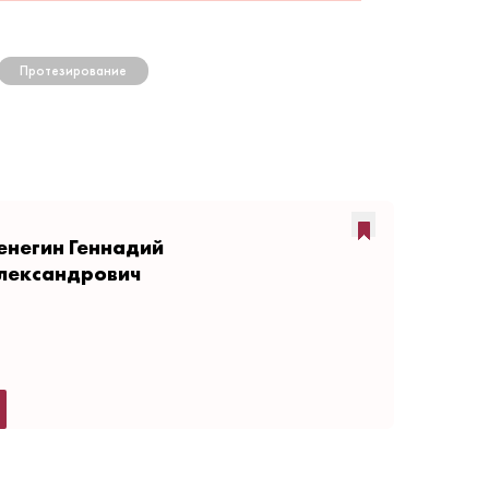
Протезирование
енегин Геннадий
лександрович