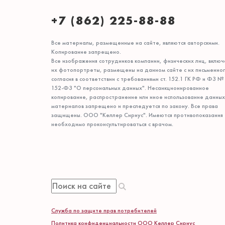
+7 (862) 225-88-88
Все материалы, размещенные на сайте, являются авторскими.
Копирование запрещено.
Все изображения сотрудников компании, физических лиц, включ
их фотопортреты, размещены на данном сайте с их письменно
согласия в соответствии с требованиями ст. 152.1 ГК РФ и ФЗ №
152-ФЗ "О персональных данных". Несанкционированное
копирование, распространение или иное использование данных
материалов запрещено и преследуется по закону. Все права
защищены. ООО "Келлер Сириус". Имеются противопоказания
необходимо проконсультироваться с врачом.
Служба по защите прав потребителей
Политика конфиденциальности ООО Келлер Сириус