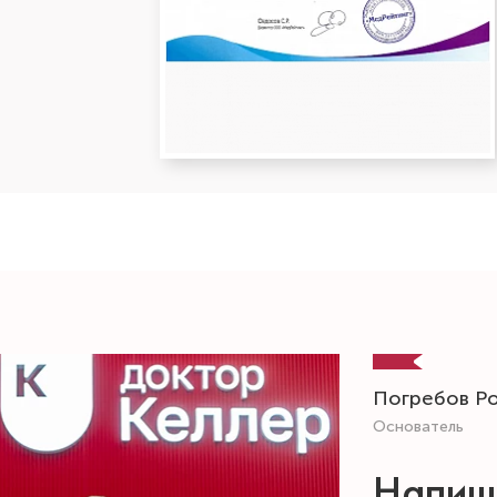
Погребов Р
Основатель
Напиш