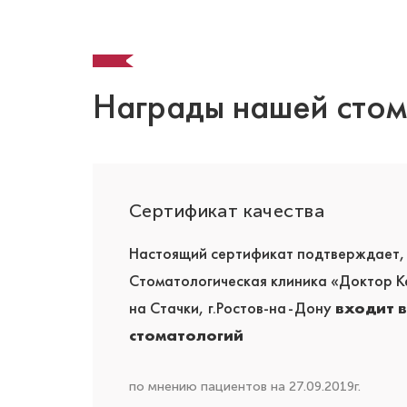
Награды нашей стом
йная
Сертификат качества
иника»
Настоящий сертификат подтверждает,
оценку
Стоматологическая клиника «Доктор К
ециалистов и
входит в
на Стачки, г.Ростов-на-Дону
атологической
стоматологий
!
по мнению пациентов на 27.09.2019г.