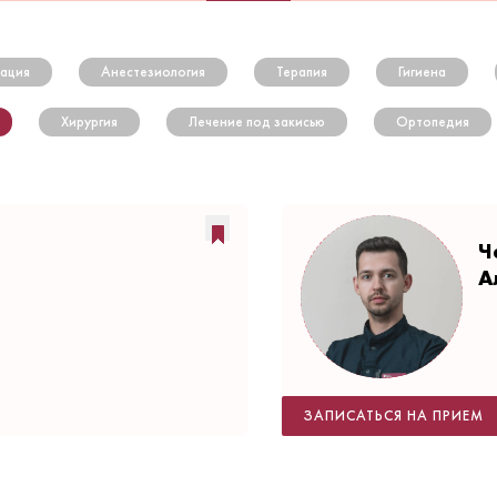
ация
Анестезиология
Терапия
Гигиена
Хирургия
Лечение под закисью
Ортопедия
Ч
А
ЗАПИСАТЬСЯ НА ПРИЕМ