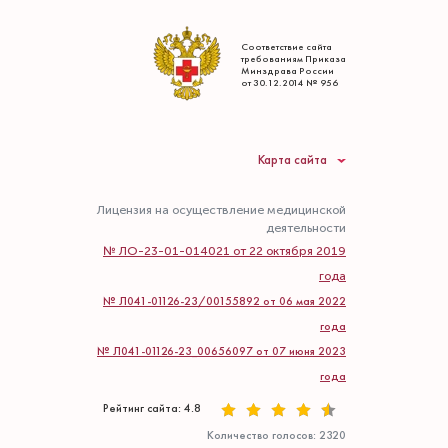
Соответствие сайта
требованиям Приказа
Минздрава России
от 30.12.2014 № 956
Карта сайта
Лицензия на осуществление медицинской
деятельности
№ ЛО-23-01-014021 от 22 октября 2019
года
№ Л041-01126-23/00155892 от 06 мая 2022
года
№ Л041-01126-23_00656097 от 07 июня 2023
года
Рейтинг сайта: 4.8
Количество голосов:
2320