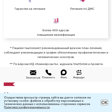
Гарантия на лечение
Лечение по ДМС
Более 400 курсов
повышения квалификации
* Пациент выполняет рекомендованный врачом план лечения,
соблюдает рекомендации и график обязательных профилактических и
гигиенических осмотров⁠.
** По версии ИД «Коммерсантъ», журнала StartSmile и проекта
«Клиника года» «Комсомольской правды».
Позвонить
Макс
Маршрут
Записаться
Контакты
Осуществляя просмотр страниц сайта вы даете согласие на
установку cookie-файлов и обработку персональных и
РАССЧИТАТЬ ЦЕНУ ОНЛАЙН
ОК
технических данных с использованием сторонних сервисов.
Политика конфиденциальности
.