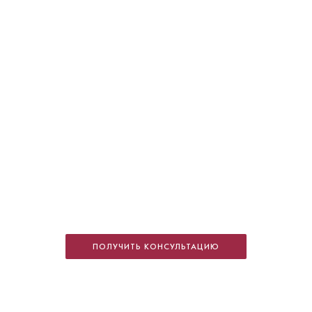
Ченегин Геннадий Александрович
Стоматолог-ортодонт
Специальность: детская ортодонтия,
ПОЛУЧИТЬ КОНСУЛЬТАЦИЮ
ортодонтия
Стаж работы: 5 лет