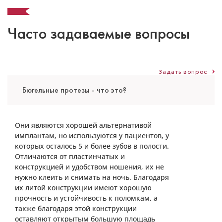
Часто задаваемые вопросы
Задать вопрос
Бюгельные протезы - что это?
Аветова Ольга Валерьевна
Они являются хорошей альтернативой
имплантам, но используются у пациентов, у
Стоматолог-ортодонт
которых осталось 5 и более зубов в полости.
Высшая категория
Отличаются от пластинчатых и
Специальность: детская ортодонтия,
конструкцией и удобством ношения, их не
ортодонтия
нужно клеить и снимать на ночь. Благодаря
Стаж работы: 20 лет
их литой конструкции имеют хорошую
прочность и устойчивость к поломкам, а
также благодаря этой конструкции
оставляют открытым большую площадь