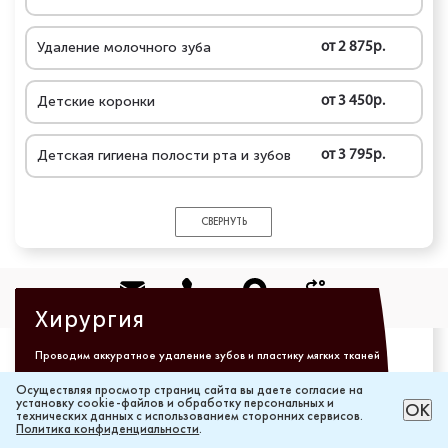
Удаление молочного зуба
от 2 875р.
Детские коронки
от 3 450р.
Детская гигиена полости рта и зубов
от 3 795р.
СВЕРНУТЬ
Позвонить
Макс
Маршрут
Записаться
Хирургия
Проводим аккуратное удаление зубов и пластику мягких тканей
Подробнее
Осуществляя просмотр страниц сайта вы даете согласие на
установку cookie-файлов и обработку персональных и
РАССЧИТАТЬ ЦЕНУ ОНЛАЙН
ОК
технических данных с использованием сторонних сервисов.
Политика конфиденциальности
.