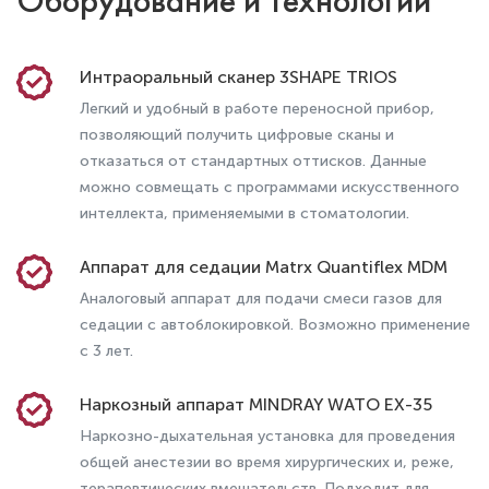
Оборудование и технологии
Что делать после снятия брекетов:
рекомендации стоматологов
Интраоральный сканер 3SHAPE TRIOS
Легкий и удобный в работе переносной прибор,
позволяющий получить цифровые сканы и
отказаться от стандартных оттисков. Данные
можно совмещать с программами искусственного
интеллекта, применяемыми в стоматологии.
Аппарат для седации Matrx Quantiflex MDM
Аналоговый аппарат для подачи смеси газов для
седации с автоблокировкой. Возможно применение
с 3 лет.
Что такое ретейнеры для зубов и для
Наркозный аппарат MINDRAY WATO EX-35
чего они нужны?
Наркозно-дыхательная установка для проведения
общей анестезии во время хирургических и, реже,
терапевтических вмешательств. Подходит для