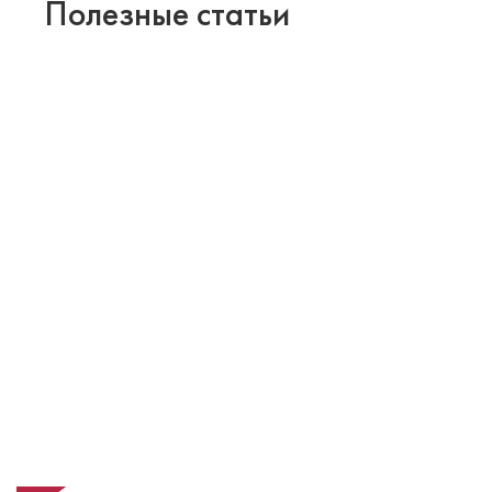
Полезные статьи
Виды зубных коронок – выбираем
подходящий вариант