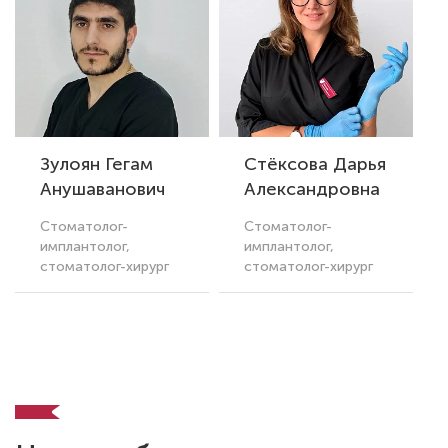
Зулоян Гегам
Стёксова Дарья
Анушаванович
Александровна
Стоматолог-
Стоматолог-
имплантолог,
имплантолог,
стоматолог-хирург
стоматолог-хирург