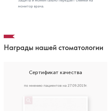
защиты и моментально передает снимки на
монитор врача.
Как работают элайнеры и как их
Награды нашей стоматологии
устанавливают на зубы
Сертификат качества
по мнению пациентов на 27.09.2019г.