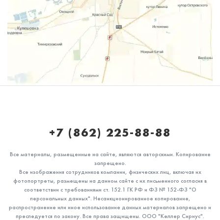
выбираем лучшие
+7 (862) 225-88-88
Все материалы, размещенные на сайте, являются авторскими. Копирование
Почему болит зуб после удаления
запрещено.
нерва?
Все изображения сотрудников компании, физических лиц, включая их
фотопортреты, размещены на данном сайте с их письменного согласия в
соответствии с требованиями ст. 152.1 ГК РФ и ФЗ № 152-ФЗ "О
персональных данных". Несанкционированное копирование,
распространение или иное использование данных материалов запрещено и
преследуется по закону. Все права защищены. ООО "Келлер Сириус".