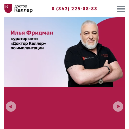
8 (862) 225-88-88⁣⁣