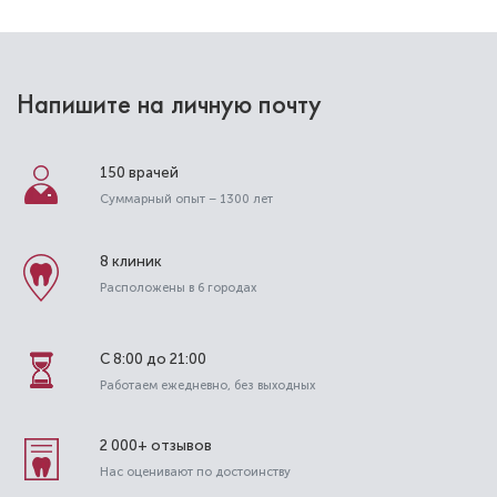
керамических брекетов: чем
отличаются, плюсы и минусы
Напишите на личную почту
150 врачей
Суммарный опыт – 1300 лет
8 клиник
Расположены в 6 городах
С 8:00 до 21:00
Работаем ежедневно, без выходных
Что такое одномоментная
имплантация зубов: плюсы и минусы
2 000+ отзывов
Нас оценивают по достоинству