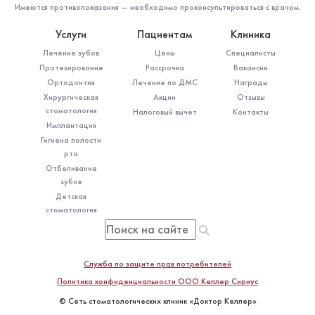
Имеются противопоказания — необходимо проконсультироваться с врачом.
Услуги
Пациентам
Клиника
Лечение зубов
Цены
Специалисты
Протезирование
Рассрочка
Вакансии
Ортодонтия
Лечение по ДМС
Награды
Хирургическая
Акции
Отзывы
стоматология
Налоговый вычет
Контакты
Имплантация
Гигиена полости
рта
Какие бывают съемные зубные
Отбеливание
протезы: плюсы и минусы разных
зубов
видов
Детская
стоматология
Служба по защите прав потребителей
Политика конфиденциальности ООО Келлер Сириус
© Сеть стоматологических клиник «Доктор Келлер»