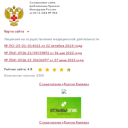
Соответствие сайта
требованиям Приказа
Минздрава России
от 30.12.2014 № 956
Карта сайта
Лицензия на осуществление медицинской деятельности
Виды брекетов ― какие брекет-
№ ЛО-23-01-014021 от 22 октября 2019 года
системы бывают?
№ Л041-01126-23/00155892 от 06 мая 2022 года
№ Л041-01126-23_00656097 от 07 июня 2023 года
Рейтинг сайта: 4.8
Количество голосов:
2320
Стоматология «Доктор Келлер»
Стоматология «Доктор Келлер»