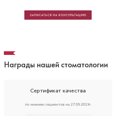
Александрович
Стоматолог-терапевт
ЗАПИСАТЬСЯ НА КОНСУЛЬТАЦИЮ
Специальность: детская стоматология
Стаж работы: 7 лет
Награды нашей стоматологии
Сертификат качества
Минасян Анаида Владимировна
по мнению пациентов на 27.09.2019г.
Стоматолог-терапевт