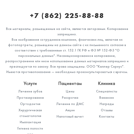
+7 (862) 225-88-88
Все материалы, размещенные на сайте, являются авторскими. Копирование
запрещено.
Все изображения сотрудников компании, физических лиц, включая их
фотопортреты, размещены на данном сайте с их письменного согласия в
соответствии с требованиями ст. 152.1 ГК РФ и ФЗ № 152-ФЗ "О
персональных данных". Несанкционированное копирование,
распространение или иное использование данных материалов запрещено и
преследуется по закону. Все права защищены. ООО "Келлер Сириус".
Имеются противопоказания — необходимо проконсультироваться с врачом.
Услуги
Пациентам
Клиника
Лечение зубов
Цены
Специалисты
Протезирование
Рассрочка
Вакансии
Ортодонтия
Лечение по ДМС
Награды
Хирургическая
Акции
Отзывы
стоматология
Налоговый вычет
Контакты
Имплантация
Гигиена полости
рта